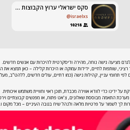
‎סקס ישראלי ערוץ הקבוצות המובילות | סטוץ מרכז | סטוץ צפון | סטוץ דרום | הכרויות | חילופי זוגות |
@israelxs
10218
לגרם מציעה גישה נוחה, מהירה ודיסקרטית להיכרות עם אנשים חדשים.
ציני, שותפות לחיים, ידידות עמוקה או היכרות קלילה – כאן תמצא את 
על ידינו כדי לוודא אווירה מכבדת, תוכן ראוי וחוויית משתמש איכותית.
ערכת התאמה מבוססת שאלונים, צ'אט פתוח, או מפגשים קבוצתיים וירטו
ת לך לשמור על פרטיות מלאה ולנהל שיח בגובה העיניים – מכל מקום ובכ