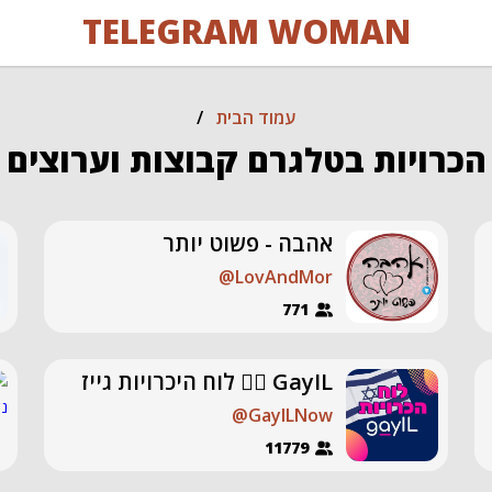
TELEGRAM WOMAN
עמוד הבית
/
הכרויות בטלגרם קבוצות וערוצים
אהבה - פשוט יותר
@LovAndMor
771
GayIL 🏳️‍🌈 לוח היכרויות גייז
@GayILNow
11779